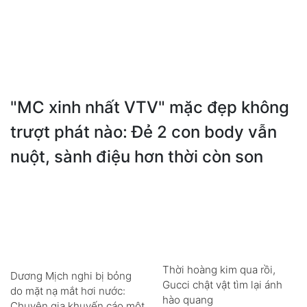
"MC xinh nhất VTV" mặc đẹp không
trượt phát nào: Đẻ 2 con body vẫn
nuột, sành điệu hơn thời còn son
Thời hoàng kim qua rồi,
Dương Mịch nghi bị bỏng
Gucci chật vật tìm lại ánh
do mặt nạ mắt hơi nước:
hào quang
Chuyên gia khuyến cáo một