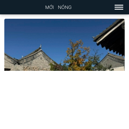
MỚI
NÓNG