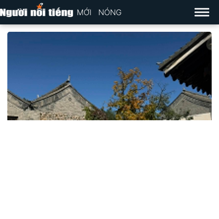
MỚI
NÓNG