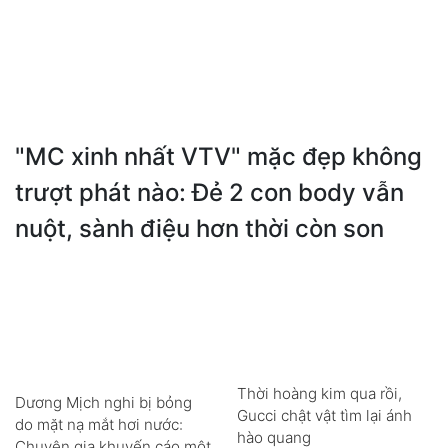
"MC xinh nhất VTV" mặc đẹp không
trượt phát nào: Đẻ 2 con body vẫn
nuột, sành điệu hơn thời còn son
Thời hoàng kim qua rồi,
Dương Mịch nghi bị bỏng
Gucci chật vật tìm lại ánh
do mặt nạ mắt hơi nước:
hào quang
Chuyên gia khuyến cáo một