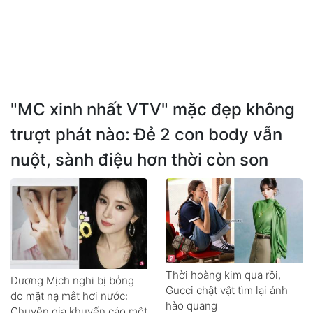
"MC xinh nhất VTV" mặc đẹp không
trượt phát nào: Đẻ 2 con body vẫn
nuột, sành điệu hơn thời còn son
Thời hoàng kim qua rồi,
Dương Mịch nghi bị bỏng
Gucci chật vật tìm lại ánh
do mặt nạ mắt hơi nước:
hào quang
Chuyên gia khuyến cáo một