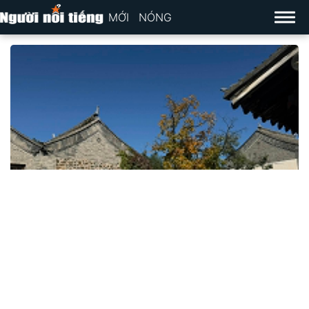
MỚI
NÓNG