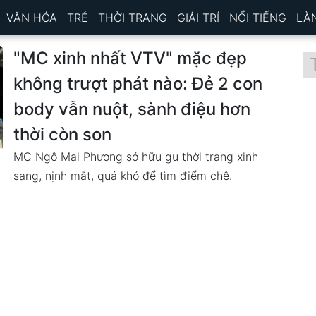
VĂN HÓA
TRẺ
THỜI TRANG
GIẢI TRÍ
NỔI TIẾNG
LÀ
"MC xinh nhất VTV" mặc đẹp
không trượt phát nào: Đẻ 2 con
body vẫn nuột, sành điệu hơn
thời còn son
MC Ngô Mai Phương sở hữu gu thời trang xinh
sang, nịnh mắt, quá khó để tìm điểm chê.