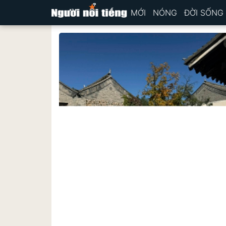
MỚI
NÓNG
ĐỜI SỐNG