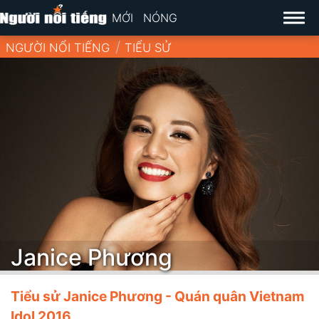
MỚI
NÓNG
NGƯỜI NỔI TIẾNG
TIỂU SỬ
Janice Phương
Tiểu sử Janice Phương - Quán quân Vietnam
Idol 2016